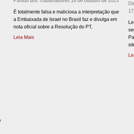
Partido dos Trabalhadores
18 de outubro de 2023
Di
17
É totalmente falsa e maliciosa a interpretação que
a Embaixada de Israel no Brasil faz e divulga em
Le
nota oficial sobre a Resolução do PT,
se
Leia Mais
Pa
si
Le
e