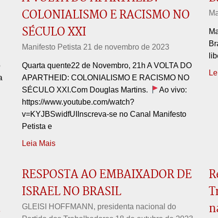
COLONIALISMO E RACISMO NO
Ma
SÉCULO XXI
Ma
Br
Manifesto Petista
21 de novembro de 2023
li
o
Quarta quente22 de Novembro, 21h A VOLTA DO
Le
a
APARTHEID: COLONIALISMO E RACISMO NO
SÉCULO XXI.Com Douglas Martins.
Ao vivo:
https://www.youtube.com/watch?
v=KYJBSwidfUIInscreva-se no Canal Manifesto
Petista e
Leia Mais
RESPOSTA AO EMBAIXADOR DE
R
ISRAEL NO BRASIL
T
.
n
GLEISI HOFFMANN, presidenta nacional do