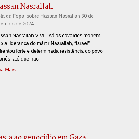
assan Nasrallah
ta da Fepal sobre Hassan Nasrallah
30 de
tembro de 2024
ssan Nasrallah VIVE; só os covardes morrem!
b a liderança do mártir Nasrallah, “israel”
frentou forte e determinada resistência do povo
banês, até que não
ia Mais
asta ao genocídio em Gaza!