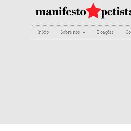
Início
Sobre nós
Doações
Co