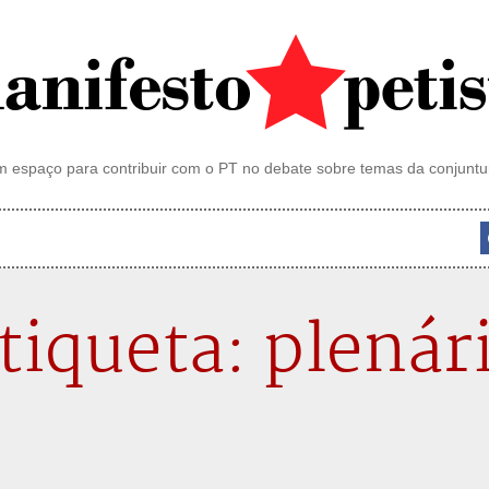
 espaço para contribuir com o PT no debate sobre temas da conjuntu
tiqueta: plenár