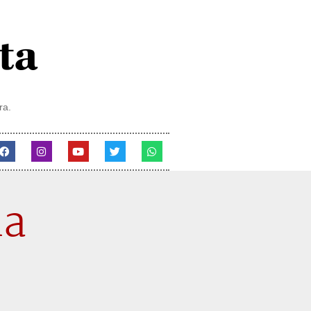
ra.
ia