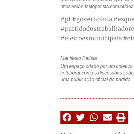
https://manifestopetista.com.br/do
#pt #governolula #esque
#partidodostrabalhadore
#eleicoesmunicipais #el
Manifesto Petista
Um espaço criado por um coletivo 
colaborar com as discussões sobre
uma publicação oficial do partido.