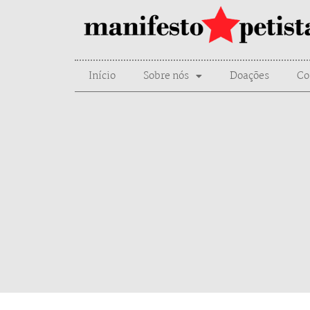
Início
Sobre nós
Doações
Co