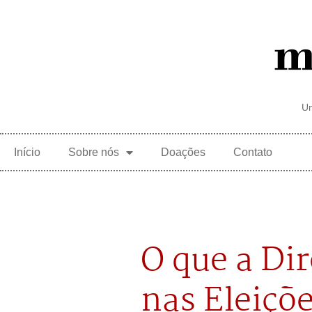
Um
Início
Sobre nós
Doações
Contato
O que a Di
nas Eleiçõ