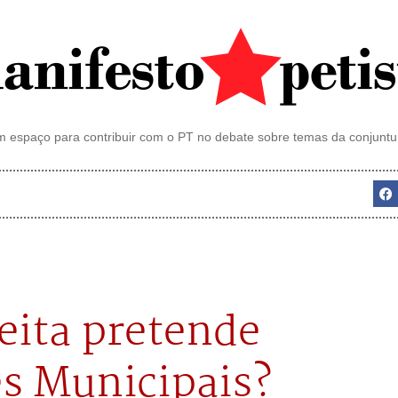
 espaço para contribuir com o PT no debate sobre temas da conjuntu
reita pretende
es Municipais?