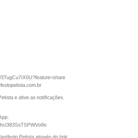
ive/3TugCu7iX0U?feature=share
estopetista.com.br
ista e ative as notificações.
App:
geQhcl383SsTSPWVo9o
ifesto Petista através do link: