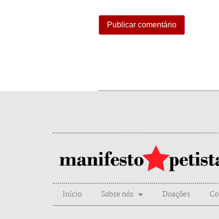
Início
Sobre nós
Doações
Co