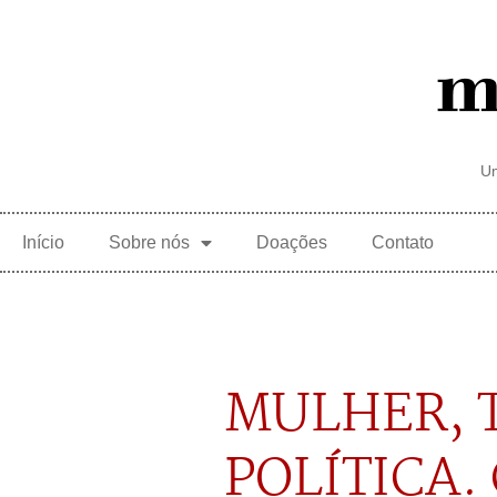
Um
Início
Sobre nós
Doações
Contato
MULHER, 
POLÍTICA.