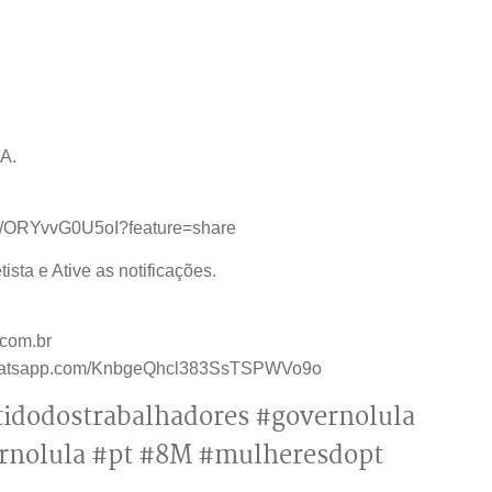
A.
ive/ORYvvG0U5oI?feature=share
sta e Ative as notificações.
.com.br
t.whatsapp.com/KnbgeQhcl383SsTSPWVo9o
tidodostrabalhadores #governolula
ernolula #pt #8M #mulheresdopt