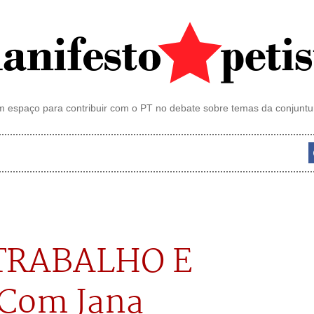
 espaço para contribuir com o PT no debate sobre temas da conjuntu
TRABALHO E
 Com Jana