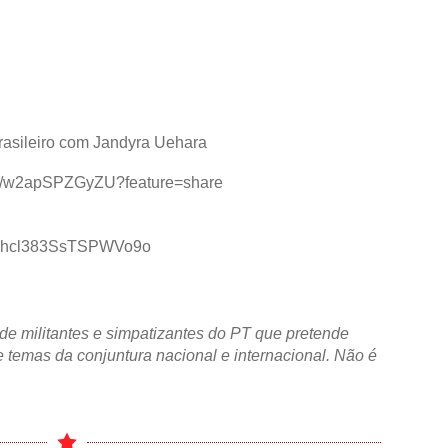
rasileiro com Jandyra Uehara
live/w2apSPZGyZU?feature=share
geQhcl383SsTSPWVo9o
de militantes e simpatizantes do PT que pretende
 temas da conjuntura nacional e internacional. Não é