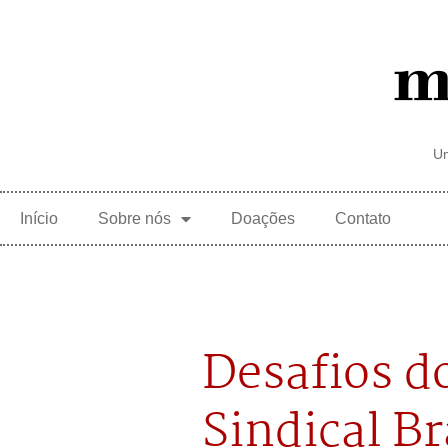
Um
Início
Sobre nós
Doações
Contato
Desafios 
Sindical Br