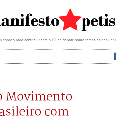
 espaço para contribuir com o PT no debate sobre temas da conjuntu
do Movimento
asileiro com