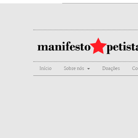
Início
Sobre nós
Doações
Co