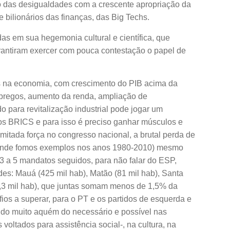
o das desigualdades com a crescente apropriação da
 bilionários das finanças, das Big Techs.
s em sua hegemonia cultural e científica, que
rantiram exercer com pouca contestação o papel de
s na economia, com crescimento do PIB acima da
pregos, aumento da renda, ampliação de
 para revitalização industrial pode jogar um
os BRICS e para isso é preciso ganhar músculos e
imitada força no congresso nacional, a brutal perda de
(onde fomos exemplos nos anos 1980-2010) mesmo
 a 5 mandatos seguidos, para não falar do ESP,
des: Mauá (425 mil hab), Matão (81 mil hab), Santa
(2,3 mil hab), que juntas somam menos de 1,5% da
ios a superar, para o PT e os partidos de esquerda e
do muito aquém do necessário e possível nas
 voltados para assistência social-, na cultura, na