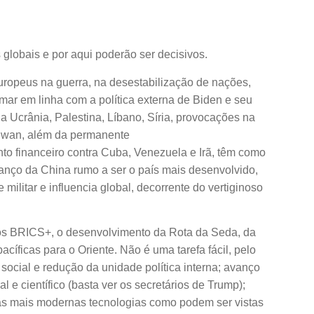
lobais e por aqui poderão ser decisivos.
ropeus na guerra, na desestabilização de nações,
mar em linha com a política externa de Biden e seu
na Ucrânia, Palestina, Líbano, Síria, provocações na
iwan, além da permanente
to financeiro contra Cuba, Venezuela e Irã, têm como
avanço da China rumo a ser o país mais desenvolvido,
ilitar e influencia global, decorrente do vertiginoso
os BRICS+, o desenvolvimento da Rota da Seda, da
íficas para o Oriente. Não é uma tarefa fácil, pelo
social e redução da unidade política interna; avanço
al e científico (basta ver os secretários de Trump);
 as mais modernas tecnologias como podem ser vistas