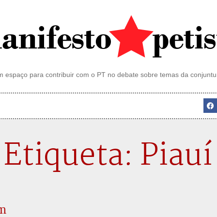
 espaço para contribuir com o PT no debate sobre temas da conjuntu
Etiqueta: Piauí
em