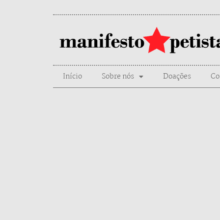
Início
Sobre nós
Doações
Co