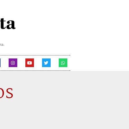
ra.
os