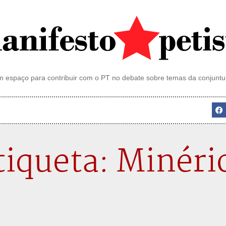
 espaço para contribuir com o PT no debate sobre temas da conjuntu
tiqueta: Minéri