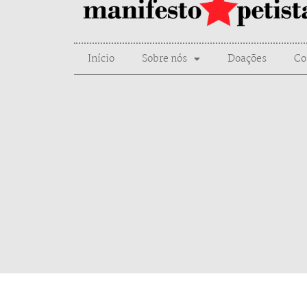
Início
Sobre nós
Doações
Co