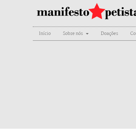
Início
Sobre nós
Doações
Co