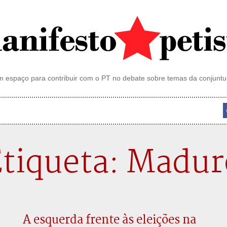
 espaço para contribuir com o PT no debate sobre temas da conjuntu
tiqueta: Madur
A esquerda frente às eleições na