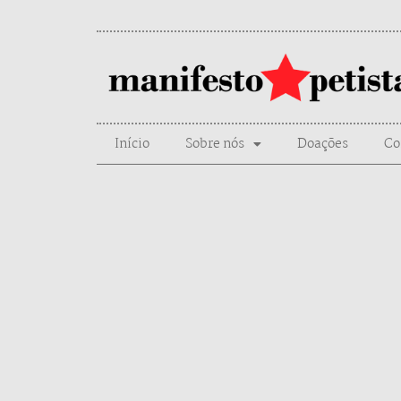
Início
Sobre nós
Doações
Co