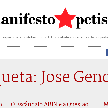
 espaço para contribuir com o PT no debate sobre temas da conjuntu
queta: Jose Gen
m
O Escândalo ABIN e a Questão
M