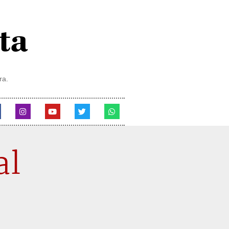
ra.
al