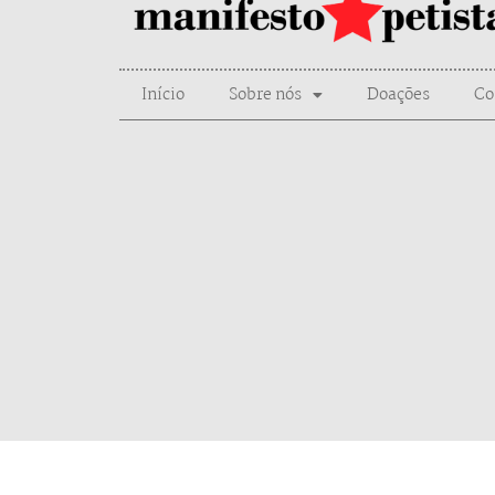
Início
Sobre nós
Doações
Co