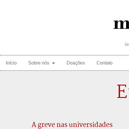
Um
Início
Sobre nós
Doações
Contato
E
A greve nas universidades