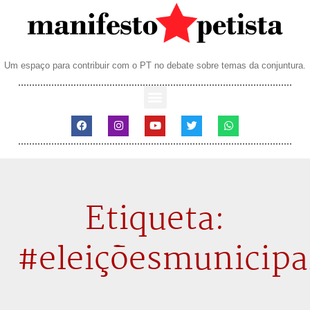
Um espaço para contribuir com o PT no debate sobre temas da conjuntura.
Etiqueta:
#eleiçõesmunicipa