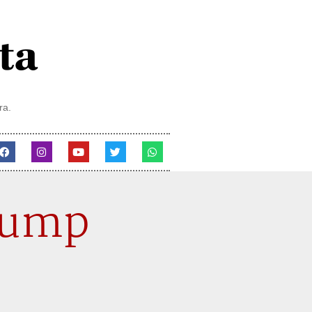
ra.
rump