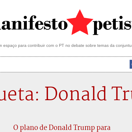
 espaço para contribuir com o PT no debate sobre temas da conjuntu
ueta: Donald T
O plano de Donald Trump para