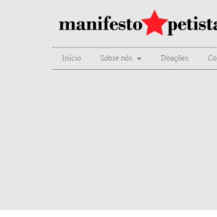
Início
Sobre nós
Doações
Co