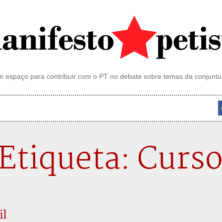
 espaço para contribuir com o PT no debate sobre temas da conjuntu
Etiqueta: Curs
il