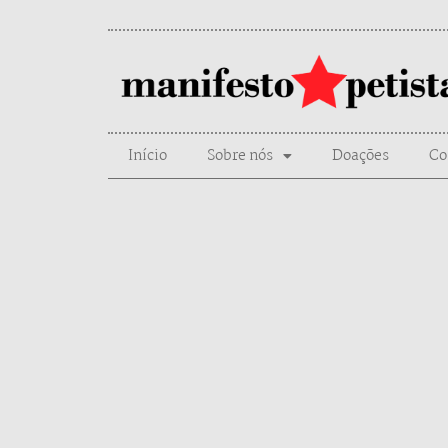
Início
Sobre nós
Doações
Co