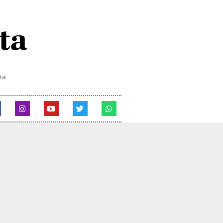
ra.
6