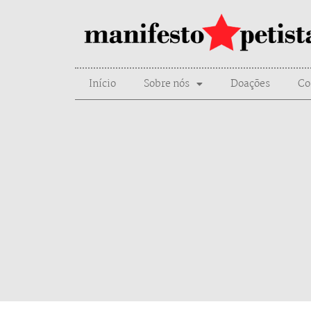
Início
Sobre nós
Doações
Co