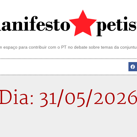
 espaço para contribuir com o PT no debate sobre temas da conjuntu
Dia: 31/05/202